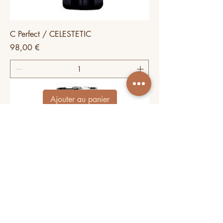
C Perfect / CELESTETIC
Prix
98,00 €
Ajouter au panier