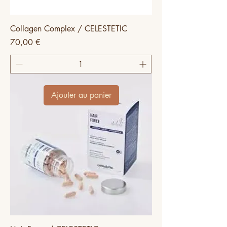
Collagen Complex / CELESTETIC
Prix
70,00 €
Ajouter au panier