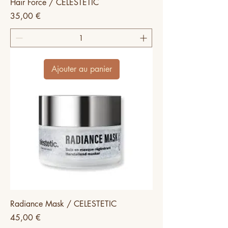
Hair Force / CELESTETIC
Prix
35,00 €
Ajouter au panier
Radiance Mask / CELESTETIC
Prix
45,00 €