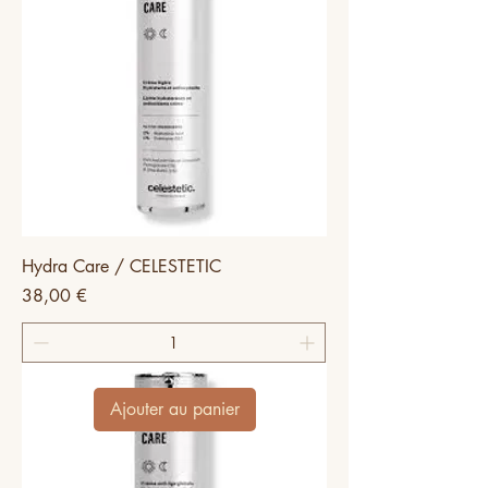
Hydra Care / CELESTETIC
Prix
38,00 €
Ajouter au panier