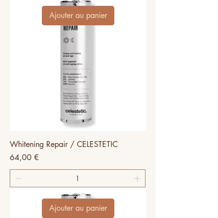
Ajouter au panier
Whitening Repair / CELESTETIC
Prix
64,00 €
Ajouter au panier