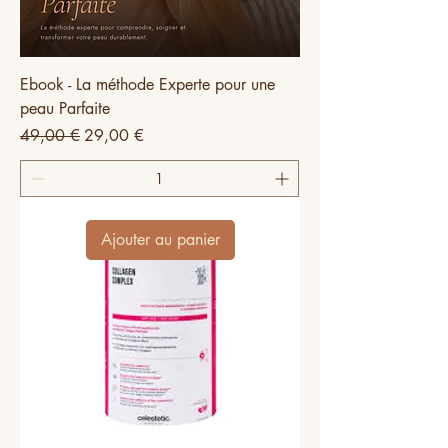
Ebook - La méthode Experte pour une
peau Parfaite
Prix original
Prix promotionnel
49,00 €
29,00 €
Ajouter au panier