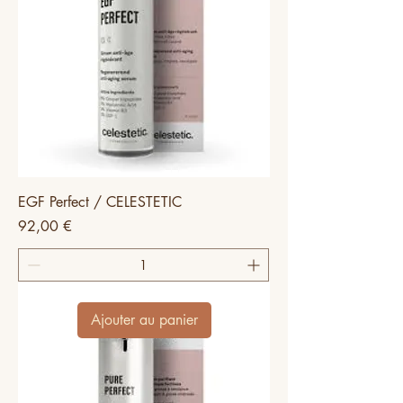
EGF Perfect / CELESTETIC
Prix
92,00 €
Ajouter au panier