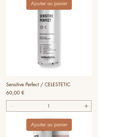
Ajouter au panier
Sensitive Perfect / CELESTETIC
Prix
60,00 €
Ajouter au panier