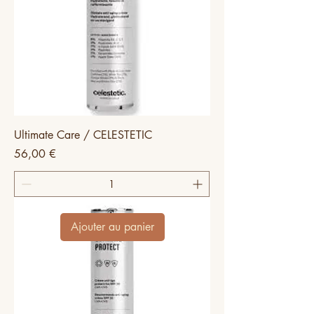
Ultimate Care / CELESTETIC
Prix
56,00 €
Ajouter au panier