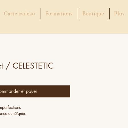
Carte cadeau
Formations
Boutique
Plus
ct / CELESTETIC
ommander et payer
imperfections
dance acnéïques
u soir avant votre crème