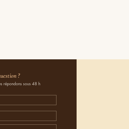
uestion ?
us répondons sous 48 h