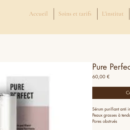
Accueil
Soins et tarifs
L'institut
Pure Perfe
Prix
60,00 €
C
Sérum purifiant anti 
Peaux grasses à ten
Pores obstrués
Appliquer matin et/o