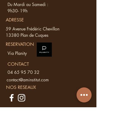
Du Mardi au Samedi :
9h30- 19h
ADRESSE
59 Avenue Frédéric Chevillon
13380 Plan de Cuques
RESERVATION
Via Planity
CONTACT
04 65 95 70 32
contact@aminstitut.com
NOS RESEAUX
Vous avez une
question ?
Ecrivez nous, nous vous répondons sous
48 h