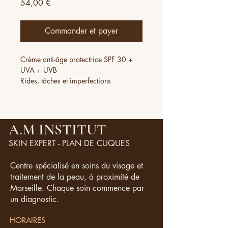
Prix
54,00 €
Commander et payer
Crème anti-âge protectrice SPF 30 +
UVA + UVB
Rides, tâches et imperfections
Protège des agressions exterieures et
de la lumière bleue
Action réparatrice et restructurante
globale.
A.M INSTITUT
Appliquer une fois par jour le matin
SKIN EXPERT - PLAN DE CUQUES
Convient à tout type de peau
50 ml
Centre spécialisé en soins du visage et
traitement de la peau, à proximité de
Marseille. Chaque soin commence par
un diagnostic.
HORAIRES