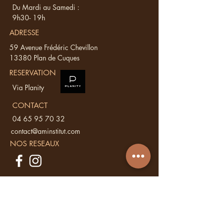
Du Mardi au Samedi :
9h30- 19h
ADRESSE
59 Avenue Frédéric Chevillon
13380 Plan de Cuques
RESERVATION
Via Planity
CONTACT
04 65 95 70 32
contact@aminstitut.com
NOS RESEAUX
Vous avez une
question ?
Ecrivez nous, nous vous répondons sous
48 h