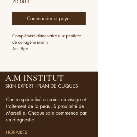
Prix
70,00 €
Commander et payer
Complément alimentaire aux peptides
de collagène marin
Anti âge
Améliore l'élasticité de la peau,
prévient les rides et ridules,
Protège les cellules contre le stress
oxydatif
A.M INSTITUT
Améliore l'éclat du teint
SKIN EXPERT - PLAN DE CUQUES
30 unidoses pour une cure de 1 mois
(Il est recommandé de faire une cure de
Centre spécialisé en soins du visage et
3 mois)
traitement de la peau, à proximité de
Diluer un sachet une fois par jour dans
Marseille. Chaque soin commence par
un grand verre d'eau.
Goût redberry, vanille
un diagnostic.
HORAIRES