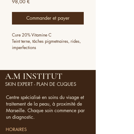
Prix
98,00 €
Commander et payer
Cure 20% Vitamine C
Teint terne, tâches pigmetnaires, rides,
imperfections
Effet coup d'éclat immédiat
Appliquer le matin avant votre crème et
utiliser une protection solaire
30 ml
A.M INSTITUT
SKIN EXPERT - PLAN DE CUQUES
Centre spécialisé en soins du visage et
traitement de la peau, à proximité de
Marseille. Chaque soin commence par
un diagnostic.
HORAIRES