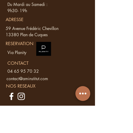
Du Mardi au Samedi :
9h30- 19h
ADRESSE
59 Avenue Frédéric Chevillon
13380 Plan de Cuques
RESERVATION
Via Planity
CONTACT
04 65 95 70 32
contact@aminstitut.com
NOS RESEAUX
Vous avez une
question ?
Ecrivez nous, nous vous répondons sous
48 h