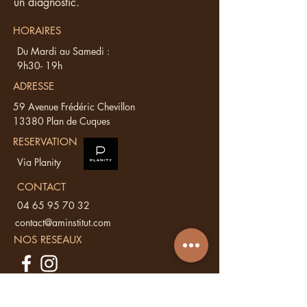
un diagnostic.
HORAIRES
Du Mardi au Samedi :
9h30- 19h
ADRESSE
59 Avenue Frédéric Chevillon
13380 Plan de Cuques
RESERVATION
Via Planity
CONTACT
04 65 95 70 32
contact@aminstitut.com
NOS RESEAUX
Vous avez une
question ?