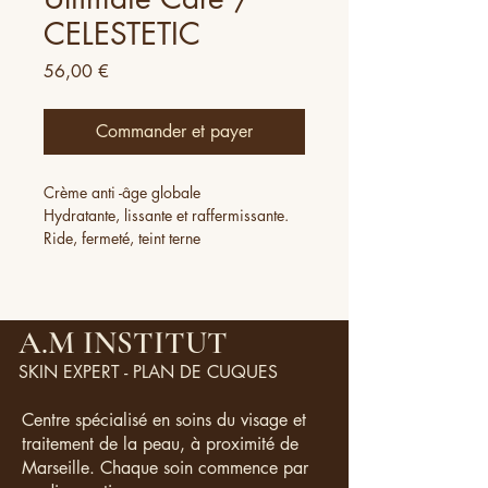
CELESTETIC
Prix
56,00 €
Commander et payer
Crème anti -âge globale
Hydratante, lissante et raffermissante.
Ride, fermeté, teint terne
Protège la peau des agressions
exterieures et de la lumière bleue.
Illumine et atténue les rides en
profondeur
A.M INSTITUT
Redensifie et stimule la production de
SKIN EXPERT - PLAN DE CUQUES
collagène et d'élastine
Appliquer matin et/ou soir
Centre spécialisé en soins du visage et
Convient à tous les type de peaux
traitement de la peau, à proximité de
50 ml
Marseille. Chaque soin commence par