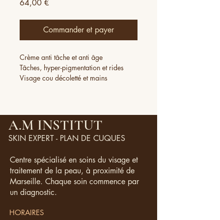
Prix
64,00 €
Commander et payer
Crème anti tâche et anti âge
Tâches, hyper-pigmentation et rides
Visage cou décoletté et mains
Agit contre les tâches et les irrégularités
cutanée
Illumine et clarifie le teint.
Appliquer matin et soir
A.M INSTITUT
Convient à tout type de peau
SKIN EXPERT - PLAN DE CUQUES
50 ml
Centre spécialisé en soins du visage et
traitement de la peau, à proximité de
Marseille. Chaque soin commence par
un diagnostic.
HORAIRES