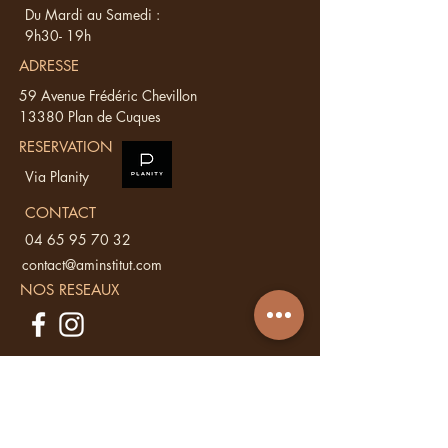
Du Mardi au Samedi :
9h30- 19h
ADRESSE
59 Avenue Frédéric Chevillon
13380 Plan de Cuques
RESERVATION
Via Planity
CONTACT
04 65 95 70 32
contact@aminstitut.com
NOS RESEAUX
Vous avez une
question ?
Ecrivez nous, nous vous répondons sous
48 h