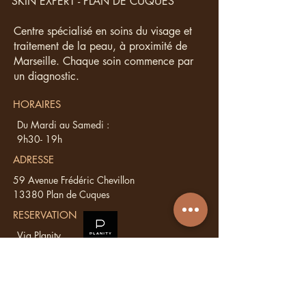
SKIN EXPERT - PLAN DE CUQUES
Centre spécialisé en soins du visage et
traitement de la peau, à proximité de
Marseille. Chaque soin commence par
un diagnostic.
HORAIRES
Du Mardi au Samedi :
9h30- 19h
ADRESSE
59 Avenue Frédéric Chevillon
13380 Plan de Cuques
RESERVATION
Via Planity
CONTACT
04 65 95 70 32
contact@aminstitut.com