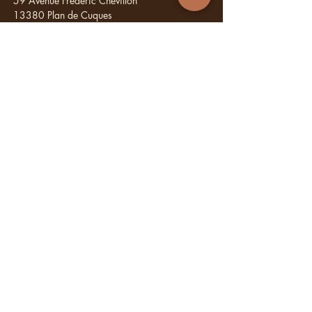
59 Avenue Frédéric Chevillon
13380 Plan de Cuques
RESERVATION
Via Planity
CONTACT
04 65 95 70 32
contact@aminstitut.com
NOS RESEAUX
Vous avez une
question ?
Ecrivez nous, nous vous répondons sous
48 h