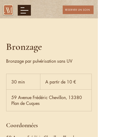
RESERVER UN SOIN
Bronzage
Bronzage par pulvérisation sans UV
A
partir
30 min
3
A partir de 10 €
de
10
0
€
m
59 Avenue Frédéric Chevillon, 13380
i
Plan de Cuques
n
Coordonnées