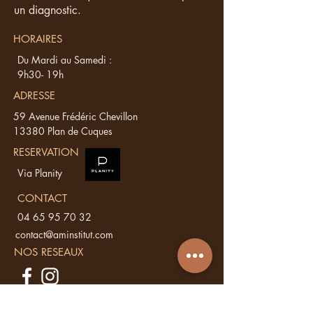
un diagnostic.
HORAIRES
Du Mardi au Samedi :
9h30- 19h
ADRESSE
59 Avenue Frédéric Chevillon
13380 Plan de Cuques
RESERVATION
Via Planity
CONTACT
04 65 95 70 32
contact@aminstitut.com
NOS RESEAUX
Vous avez une
question ?