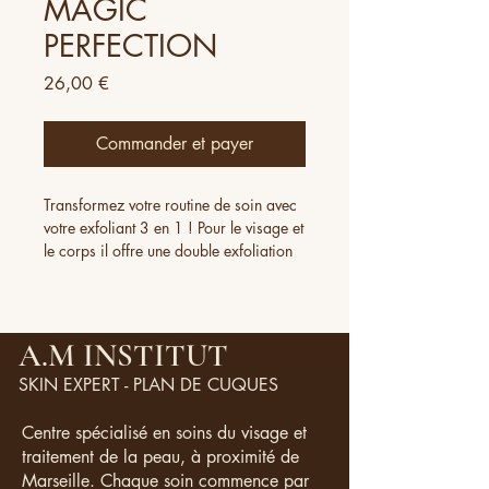
MAGIC
PERFECTION
Prix
26,00 €
Commander et payer
Transformez votre routine de soin avec
votre exfoliant 3 en 1 ! Pour le visage et
le corps il offre une double exfoliation
mécanique et enzymatique pour une
efficacité ultime. Avec des ingrédients
d'origine naturelle, il rééquilibre le pH,
hydrate, purifie et rend votre peau plus
A.M INSTITUT
lisse, lumineuse et douce. Il possède un
SKIN EXPERT - PLAN DE CUQUES
parfum doux d'Ylang-Ylang et ne laisse
pas de film gras sur la peau.
Centre spécialisé en soins du visage et
traitement de la peau, à proximité de
Marseille. Chaque soin commence par