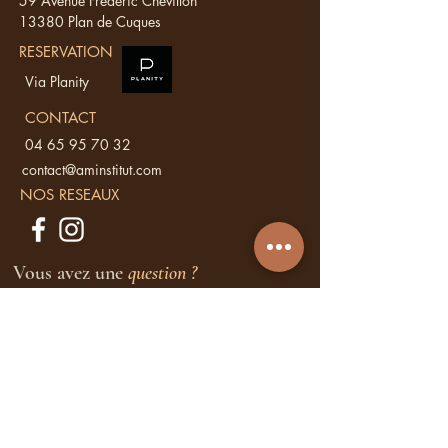
59 Avenue Frédéric Chevillon
13380 Plan de Cuques
RESERVATION
Via Planity
CONTACT
04 65 95 70 32
contact@aminstitut.com
NOS RESEAUX
Vous avez une
question ?
Ecrivez nous, nous vous répondons sous
48 h